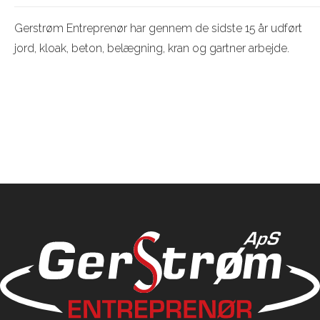
Gerstrøm Entreprenør har gennem de sidste 15 år udført
jord, kloak, beton, belægning, kran og gartner arbejde.