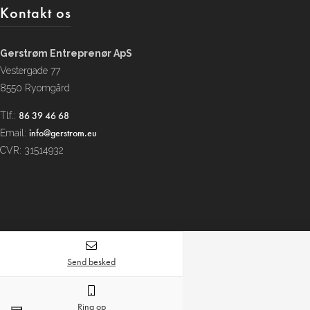
Kontakt os
Gerstrøm Entreprenør ApS
Vestergade 77
8550 Ryomgård
86 39 46 68
Tlf.:
info@gerstrom.eu
Email:
CVR: 31514932
Send besked
Ring 8639 4668 eller skriv til os her
Ring op