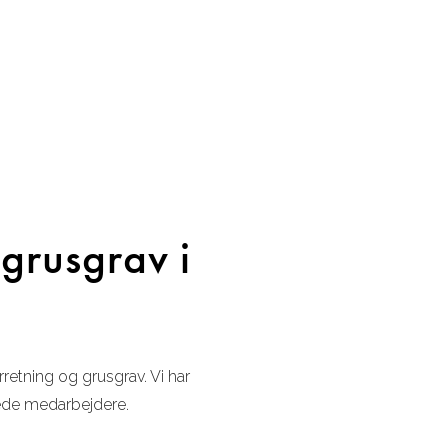
grusgrav i
tning og grusgrav. Vi har
rede medarbejdere.