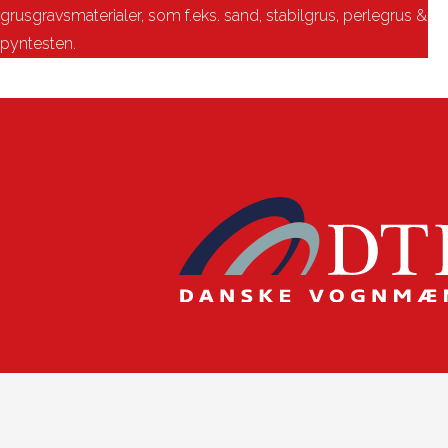
grusgravsmaterialer, som f.eks. sand, stabilgrus, perlegrus &
pyntesten.