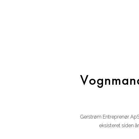
Vognmand,
Gerstrøm Entreprenør ApS
eksisteret siden 