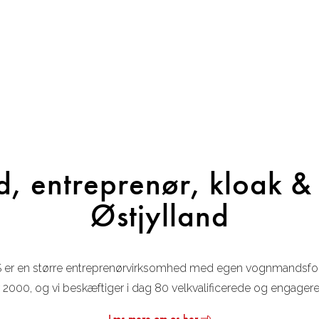
 entreprenør, kloak & 
Østjylland
 er en større entreprenørvirksomhed med egen vognmandsforre
år 2000, og vi beskæftiger i dag 80 velkvalificerede og engage
Læs mere om os her