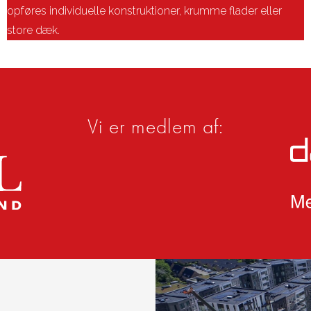
opføres individuelle konstruktioner, krumme flader eller
store dæk.
Vi er medlem af: